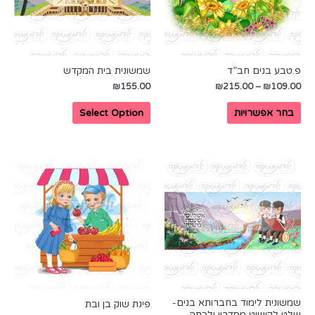
פ.טבע בנים חב”ד
שמשונית בית המקדש
₪
155.00
₪
215.00
–
₪
109.00
בחר אפשרויות
Select Option
שמשונית לימוד בחברותא בנים-
פינת שוק בן ובת
שלט לקישוט מסדרון ולכתה