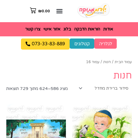
₪
0.00
אודות
הוראות הדבקה
בלוג
אזור אישי
צרו קשר
לגלריה
קטלוגים
073-33-83-889
עמוד הבית
/
חנות
/ עמוד 16
חנות
מציג 586–624 מתוך 729 תוצאות