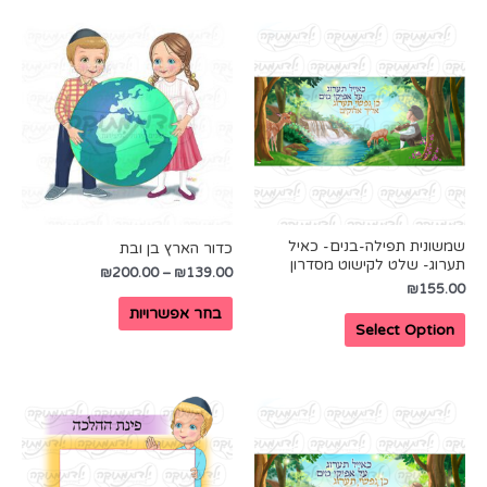
שמשונית תפילה-בנים- כאיל
כדור הארץ בן ובת
תערוג- שלט לקישוט מסדרון
₪
200.00
–
₪
139.00
₪
155.00
בחר אפשרויות
Select Option