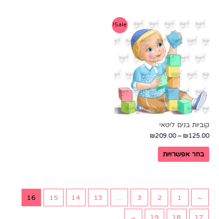
Sale!
קוביות בנים ליטאי
₪
209.00
–
₪
125.00
בחר אפשרויות
16
15
14
13
…
3
2
1
→
←
19
18
17