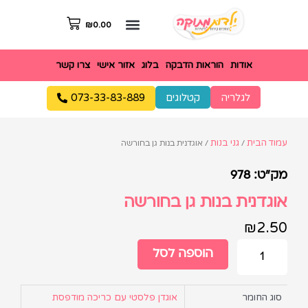
₪
0.00
אודות
הוראות הדבקה
בלוג
אזור אישי
צרו קשר
לגלריה
קטלוגים
073-33-83-889
עמוד הבית
גני בנות
/
/ אוגדנית בנות גן בחורשה
מק"ט: 978
אוגדנית בנות גן בחורשה
₪
2.50
הוספה לסל
סוג החומר
אוגדן פלסטי עם כריכה מודפסת