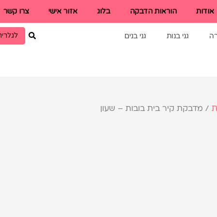
אודות
הוראות הדבקה
בלוג
אזור אישי
צרו קשר
לגלריה
רה
גני בנות
גני בנים
ת
/ מדבקת קיר בית בובות – שעון