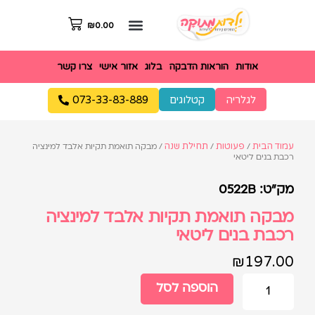
₪
0.00
אודות
הוראות הדבקה
בלוג
אזור אישי
צרו קשר
לגלריה
קטלוגים
073-33-83-889
עמוד הבית
פעוטות
תחילת שנה
/
/
/ מבקה תואמת תקיות אלבד למינציה
רכבת בנים ליטאי
מק"ט: 0522B
מבקה תואמת תקיות אלבד למינציה
רכבת בנים ליטאי
₪
197.00
הוספה לסל