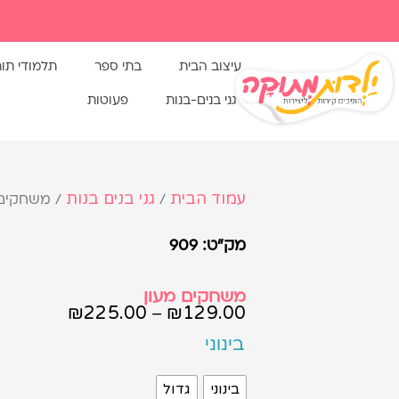
עיצוב הבית
בתי ספר
תלמודי תו
גני בנים-בנות
פעוטות
עמוד הבית
גני בנים בנות
/
/ משחקים 
מק"ט: 909
משחקים מעון
₪
225.00
₪
129.00
–
בינוני
בינוני
גדול