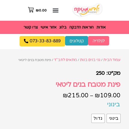
₪
0.00
אודות
הוראות הדבקה
בלוג
אזור אישי
צרו קשר
לגלריה
קטלוגים
073-33-83-889
עמוד הבית
גני בנים בנות
מתאים לחב"ד
/
/
/ פינת מטבח בנים ליטאי
מק"ט: 250
פינת מטבח בנים ליטאי
₪
215.00
₪
109.00
–
בינוני
בינוני
גדול