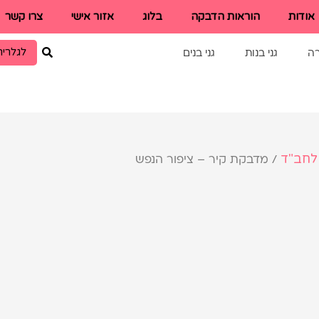
אודות
הוראות הדבקה
בלוג
אזור אישי
צרו קשר
לגלריה
רה
גני בנות
גני בנים
לחב"ד
/ מדבקת קיר – ציפור הנפש