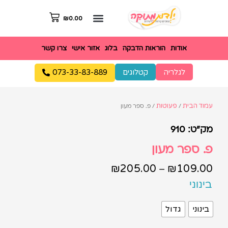
₪
0.00
אודות
הוראות הדבקה
בלוג
אזור אישי
צרו קשר
לגלריה
קטלוגים
073-33-83-889
עמוד הבית
פעוטות
/
/ פ. ספר מעון
מק"ט: 910
פ. ספר מעון
₪
205.00
₪
109.00
–
בינוני
בינוני
גדול